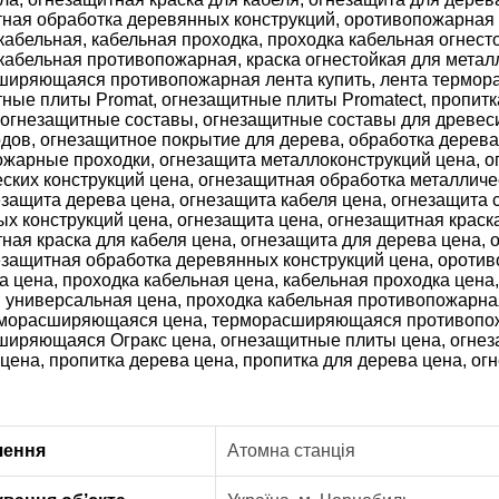
чення
Атомна станція