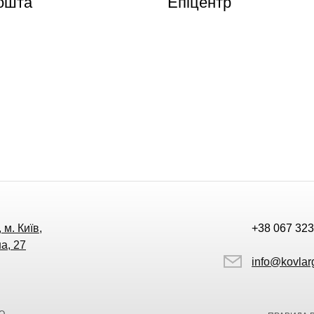
ошта
Епіцентр
 м. Київ,
+38 067 323
а, 27
info@kovlar