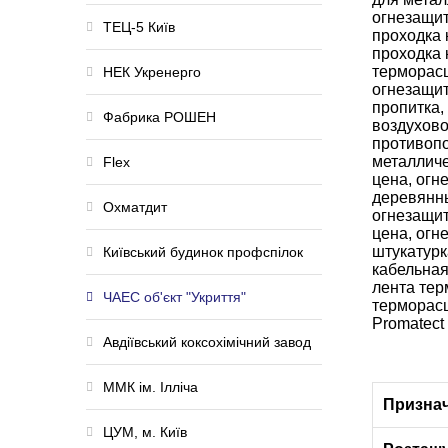
ТЕЦ-5 Київ
НЕК Укренерго
Фабрика РОШЕН
Flex
Охматдит
Київський будинок профспілок
ЧАЕС об'єкт "Укриття"
Авдіївський коксохімічний завод
ММК ім. Ілліча
Призна
ЦУМ, м. Київ