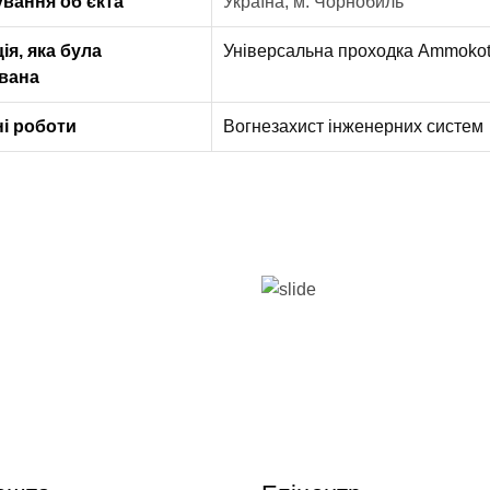
вання об’єкта
Україна, м. Чорнобиль
ія, яка була
Універсальна проходка Ammoko
вана
і роботи
Вогнезахист інженерних систем