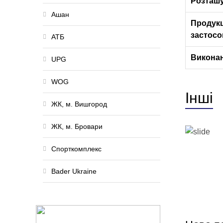
Розташу
Ашан
Продукц
застосо
АТБ
Виконан
UPG
WOG
Інші
ЖК, м. Вишгород
ЖК, м. Бровари
Спорткомплекс
Bader Ukraine