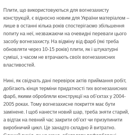
Плити, що використовуються для вогнезахисту
конструкцій, є відносно новим для України матеріалом –
лише в останні кілька років спостерігаємо збільшення
попиту на неї, незважаючи на очевидні переваги цього
засобу вогнезахисту. На відміну від фарб (які треба
обновляти через 10-15 років) плити, як і штукатурні
суміші, з часом не втрачають своїх вогнезахисних
властивостей.
Нині, як свідчать дані перевірок актів приймання робіт,
добігають кінця терміни придатності тих вогнезахисних
фарб, якими обробляли конструкції на об’єктах у 2004-
2005 роках. Тому вогнезахисне покриття має бути
замінене. І щоб нанести новий шар, треба зняти старий,
а відтак на певний час закрити об’єкт чи призупинити
виробничий цикл. Це занадто складно й витратно.