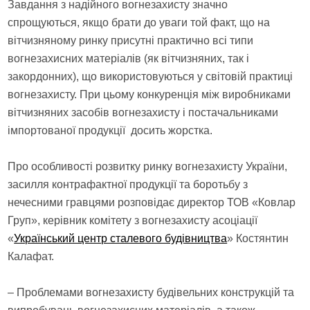
Завдання з надійного вогнезахисту значно
спрощуються, якщо брати до уваги той факт, що на
вітчизняному ринку присутні практично всі типи
вогнезахисних матеріалів (як вітчизняних, так і
закордонних), що використовуються у світовій практиці
вогнезахисту. При цьому конкуренція між виробниками
вітчизняних засобів вогнезахисту і постачальниками
імпортованої продукції досить жорстка.
Про особливості розвитку ринку вогнезахисту України,
засилля контрафактної продукції та боротьбу з
нечесними гравцями розповідає директор ТОВ «Ковлар
Груп», керівник комітету з вогнезахисту асоціації
«
Український центр сталевого будівництва
» Костянтин
Калафат.
– Проблемами вогнезахисту будівельних конструкцій та