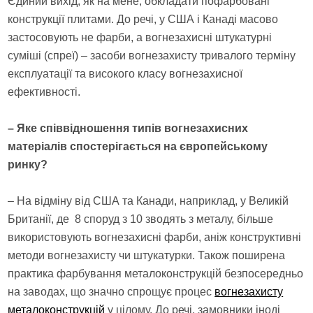
Єдиний вихід, як на мене, обкладати пофарбовані
конструкції плитами. До речі, у США і Канаді масово
застосовують не фарби, а вогнезахисні штукатурні
суміші (спреї) – засоби вогнезахисту тривалого терміну
експлуатації та високого класу вогнезахисної
ефективності.
– Яке співвідношення типів вогнезахисних
матеріалів спостерігається на європейському
ринку?
– На відміну від США та Канади, наприклад, у Великій
Британії, де 8 споруд з 10 зводять з металу, більше
використовують вогнезахисні фарби, аніж конструктивні
методи вогнезахисту чи штукатурки. Також поширена
практика фарбування металоконструкцій безпосередньо
на заводах, що значно спрощує процес
вогнезахисту
металоконструкцій
у цілому. До речі, замовники іноді