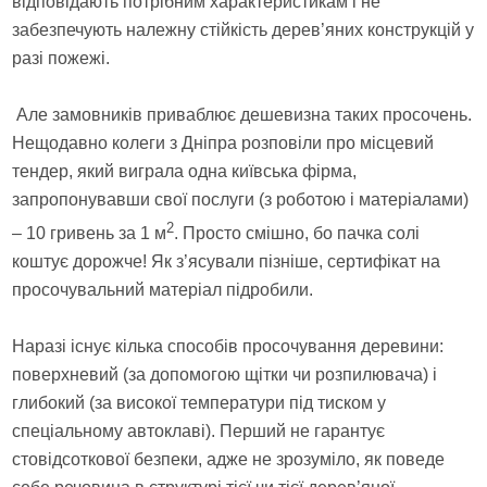
відповідають потрібним характеристикам і не
забезпечують належну стійкість дерев’яних конструкцій у
разі пожежі.
Але замовників приваблює дешевизна таких просочень.
Нещодавно колеги з Дніпра розповіли про місцевий
тендер, який виграла одна київська фірма,
запропонувавши свої послуги (з роботою і матеріалами)
2
– 10 гривень за 1 м
. Просто смішно, бо пачка солі
коштує дорожче! Як з’ясували пізніше, сертифікат на
просочувальний матеріал підробили.
Наразі існує кілька способів просочування деревини:
поверхневий (за допомогою щітки чи розпилювача) і
глибокий (за високої температури під тиском у
спеціальному автоклаві). Перший не гарантує
стовідсоткової безпеки, адже не зрозуміло, як поведе