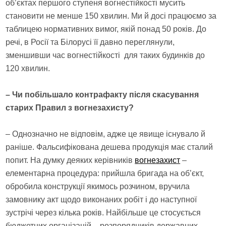
об’єктах першого ступеня вогнестійкості мусить
становити не менше 150 хвилин. Ми й досі працюємо за
таблицею нормативних вимог, якій понад 50 років. До
речі, в Росії та Білорусі її давно переглянули,
зменшивши час вогнестійкості для таких будинків до
120 хвилин.
– Чи побільшало контрафакту після скасування
старих Правил з вогнезахисту?
– Однозначно не відповім, адже це явище існувало й
раніше. Фальсифікована дешева продукція має сталий
попит. На думку деяких керівників
вогнезахист
–
елементарна процедура: прийшла бригада на об’єкт,
обробила конструкції якимось розчином, вручила
замовнику акт щодо виконаних робіт і до наступної
зустрічі через кілька років. Найбільше це стосується
бюджетних організацій – розпорядників державних