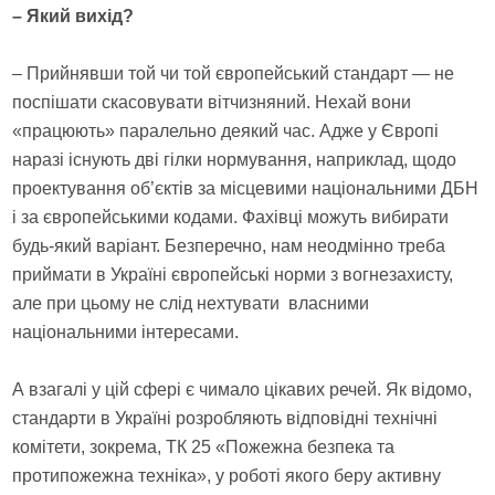
– Який вихід?
– Прийнявши той чи той європейський стандарт — не
поспішати скасовувати вітчизняний. Нехай вони
«працюють» паралельно деякий час. Адже у Європі
наразі існують дві гілки нормування, наприклад, щодо
проектування об’єктів за місцевими національними ДБН
і за європейськими кодами. Фахівці можуть вибирати
будь-який варіант. Безперечно, нам неодмінно треба
приймати в Україні європейські норми з вогнезахисту,
але при цьому не слід нехтувати власними
національними інтересами.
А взагалі у цій сфері є чимало цікавих речей. Як відомо,
стандарти в Україні розробляють відповідні технічні
комітети, зокрема, ТК 25 «Пожежна безпека та
протипожежна техніка», у роботі якого беру активну