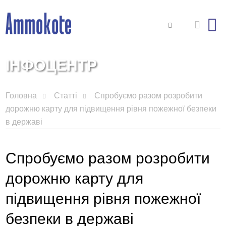
ІНФОЦЕНТР
Головна
Статті
Спробуємо разом розробити
дорожню карту для підвищення рівня пожежної безпеки
в державі
Спробуємо разом розробити
дорожню карту для
підвищення рівня пожежної
безпеки в державі