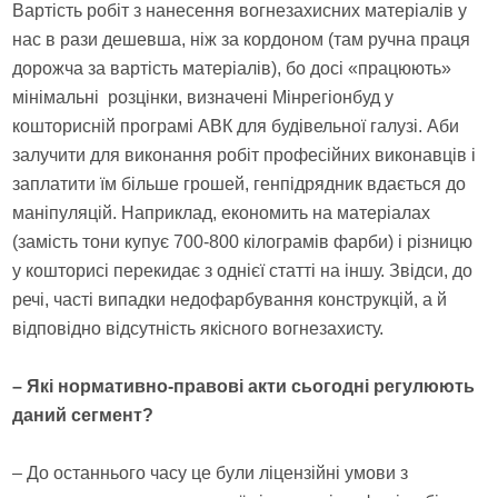
Вартість робіт з нанесення вогнезахисних матеріалів у
нас в рази дешевша, ніж за кордоном (там ручна праця
дорожча за вартість матеріалів), бо досі «працюють»
мінімальні розцінки, визначені Мінрегіонбуд у
кошторисній програмі АВК для будівельної галузі. Аби
залучити для виконання робіт професійних виконавців і
заплатити їм більше грошей, генпідрядник вдається до
маніпуляцій. Наприклад, економить на матеріалах
(замість тони купує 700-800 кілограмів фарби) і різницю
у кошторисі перекидає з однієї статті на іншу. Звідси, до
речі, часті випадки недофарбування конструкцій, а й
відповідно відсутність якісного вогнезахисту.
– Які нормативно-правові акти сьогодні регулюють
даний сегмент?
– До останнього часу це були ліцензійні умови з