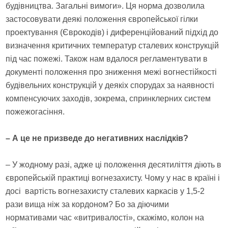
будівництва. Загальні вимоги». Ця норма дозволила
застосовувати деякі положення європейської гілки
проектування (Єврокодів) і диференційований підхід до
визначення критичних температур сталевих конструкцій
під час пожежі. Також нам вдалося регламентувати в
документі положення про зниження межі вогнестійкості
будівельних конструкцій у деякіх спорудах за наявності
компенсуючих заходів, зокрема, спринклерних систем
пожежогасіння.
– А це не призведе до негативних наслідків?
– У жодному разі, адже ці положення десятиліття діють в
європейській практиці вогнезахисту. Чому у нас в країні і
досі вартість вогнезахисту сталевих каркасів у 1,5-2
рази вища ніж за кордоном? Бо за діючими
нормативами час «витривалості», скажімо, колон на