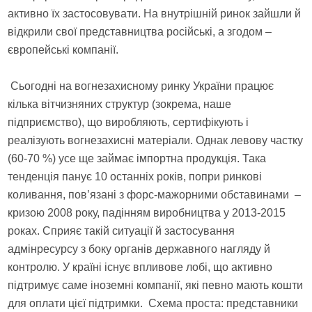
активно їх застосовувати. На внутрішній ринок зайшли й
відкрили свої представництва російські, а згодом –
європейські компанії.
Сьогодні на вогнезахисному ринку України працює
кілька вітчизняних структур (зокрема, наше
підприємство), що виробляють, сертифікують і
реалізують вогнезахисні матеріали. Однак левову частку
(60-70 %) усе ще займає імпортна продукція. Така
тенденція панує 10 останніх років, попри ринкові
коливання, пов’язані з форс-мажорними обставинами –
кризою 2008 року, падінням виробництва у 2013-2015
роках. Сприяє такій ситуації й застосування
адмінресурсу з боку органів державного нагляду й
контролю. У країні існує впливове лобі, що активно
підтримує саме іноземні компанії, які певно мають кошти
для оплати цієї підтримки. Схема проста: представники