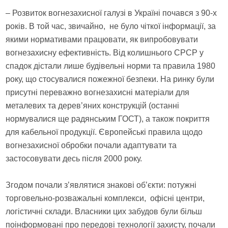
– Розвиток вогнезахисної галузі в Україні почався з 90-х
років. В той час, звичайно, не було чіткої інформації, за
якими нормативами працювати, як випробовувати
вогнезахисну ефективність. Від колишнього СРСР у
спадок дістали лише будівельні норми та правила 1980
року, що стосувалися пожежної безпеки. На ринку були
присутні переважно вогнезахисні матеріали для
металевих та дерев’яних конструкцій (останні
нормувалися ще радянським ГОСТ), а також покриття
для кабельної продукції. Європейські правила щодо
вогнезахисної обробки почали адаптувати та
застосовувати десь після 2000 року.
Згодом почали з’являтися знакові об’єкти: потужні
торговельно-розважальні комплекси, офісні центри,
логістичні склади. Власники цих забудов були більш
поінформовані про передові технології захисту, почали