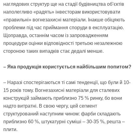
наглядових структур ще на стадії будівництва об’єктів
наполегливо «радять» інвесторам використовувати
«правильні» вогнезахисні матеріали. Інакше обіцяють
проблеми під час приймання споруди в експлуатацію.
Щоправда, останнім часом із запровадженням
процедури оцінки відповідності третьою незалежною
стороною таких випадків стає дедалі менше.
– Яка продукція користується найбільшим попитом?
– Наразі спостерігаються ті самі тенденції, що були й 10-
15 років тому. Вогнезахисні матеріали для сталевих
конструкцій займають приблизно 75 % ринку, бо вони
надто витратні. В свою чергу, цей сегмент
структурований наступним чином: фарби складають
приблизно 60 %, штукатурні суміші – 30-35 %, решта –
плити.