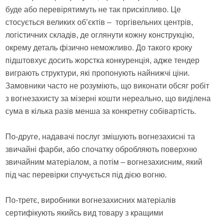
буде або перевірятимуть не так прискіпливо. Це
стосується великих об’єктів – торгівельних центрів,
логістичних складів, де оглянути кожну конструкцію,
окрему деталь фізично неможливо. До такого кроку
підштовхує досить жорстка конкуренція, адже тендер
виграють структури, які пропонують найнижчі ціни.
Замовники часто не розуміють, що виконати обсяг робіт
з вогнезахисту за мізерні кошти нереально, що виділена
сума в кілька разів менша за конкретну собівартість.
По-друге, надавачі послуг змішують вогнезахисні та
звичайні фарби, або спочатку обробляють поверхню
звичайним матеріалом, а потім – вогнезахисним, який
під час перевірки спучується під дією вогню.
По-третє, виробники вогнезахисних матеріалів
сертифікують якийсь вид товару з кращими