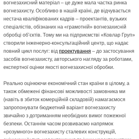
вогнезахисний матеріал – це дуже мала частка ринка
вогнезахисту. Особливо в нашій країні, де відчувається
нестача кваліфікованих кадрів – проектантів, вузьких
спеціалістів, обізнаних на «грамотній» вогнезахисній
обробці об’єктів. Тому ми на підприємстві «Ковлар Груп»
створили інженерно-консультаційний центр, що надає
повний цикл послуг: від
проектування
– до застосування
засобів вогнезахисту, авторського нагляду за роботами,
експертної оцінки якості вогнезахисної обробки.
Реально оцінюючи економічний стан країни в цілому, а
також обмежені фінансові можливості замовника ми
(навіть в збиток комерційній складовій) намагаємося
запропонувати бюджетний варіант вогнезахисту
звичайно з дотриманням необхідних вимог пожежної
безпеки. Останнім часом розвиваємо напрямок
«розумного» вогнезахисту сталевих конструкцій,