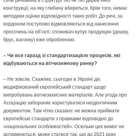
себе речовина в структурі тієї чи тієї дерев’яної
конструкції, на яку глибину вбереться. Крім того, немає
методики оцінки відповідності таких робіт. До речі, за
кордоном поступово відмовляються від нанесення
просочень на об’єкті: споживач купує продукцію (дошку,
брус, вагонку) вже обробленою.
– Чи все гаразд зі стандартизацією процесів, які
відбуваються на вітчизняному ринку?
– Не зовсім. Скажімо, сьогодні в Україні діє
модифікований європейський стандарт щодо
випробувань вогнезахисних матеріалів. Але угода про
Асоціацію забороняє користуватися неідентичним
документом. Там чітко сказано: не можна приймати
європейські стандарти з правками відповідно до
«національних особливостей». Оскільки цих вимог не
дотримуються, може статися так, що до 2021 року