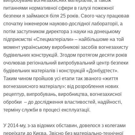
випробувань вогнезахисних матеріалів, а також
питаннями нормативної сфери в галузі пожежної
безпеки я займаюся біля 25 років. Свого часу працював
спочатку інженером науково-дослідної лабораторії, а
потім заступником директора з науки на донецькому
підприємстві «Спецматеріали» – найбільшомe на той
момент українському виробникові засобів вогнезахисту
будівельних конструкцій. Згодом протягом десяти років
очолював регіональний випробувальний центр безпеки
будівельних матеріалів і конструкцій «Донбудтест».
Таким чином пройшов усі етапи так званого «життя
вогнезахисного матеріалу»: від розроблення нових
рецептур, випробувань, виробництва, вогнезахисної
обробки – до дослідження властивостей, надійності,
терміну служби в процесі експлуатації.
У 2014-му, з-за відомих обставин, довелося з колегами
переїхати до Києва. Звісно без матеріально-технічної