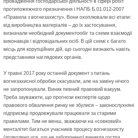
провадження господарської діяльності в сфері робіт
протипожежного призначення і НАПБ Б.01.012-2007
«Правила з вогнезахисту». Вони охоплювали всі етапи:
від виробництва матеріалів – до їх застосування,
визначали необхідний документообіг та схеми взаємодії
виконавців і відповідальних осіб. В цій схемі є багато
місць для корупційних дій, що сьогодні визнають навіть
представники наглядових органів.
У травні 2017 року останній документ з питань
вогнезахисної обробки скасували, але на заміну нічого
не запропонували. Виник певний правовий вакуум.
Треба зауважити, що прогнози експертів щодо
правового обвалення ринку не збулися – законослухняні
підприємці продовжували працювати за старими
правилами. Тим не менш, зважаючи на «совковий»
менталітет багатьох учасників процесу вогнезахисту
(дозволено усе, що не заборонено) виникла гостра