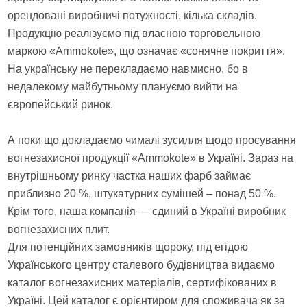
орендовані виробничі потужності, кілька складів.
Продукцію реалізуємо під власною торговельною
маркою «Ammokote», що означає «сонячне покриття».
На українську не перекладаємо навмисно, бо в
недалекому майбутньому плануємо вийти на
європейський ринок.
А поки що докладаємо чималі зусилля щодо просування
вогнезахисної продукції «Ammokote» в Україні. Зараз на
внутрішньому ринку частка наших фарб займає
приблизно 20 %, штукатурних сумішей – понад 50 %.
Крім того, наша компанія — єдиний в Україні виробник
вогнезахисних плит.
Для потенційних замовників щороку, під егідою
Українського центру сталевого будівництва видаємо
каталог вогнезахисних матеріалів, сертифікованих в
Україні. Цей каталог є орієнтиром для споживача як за